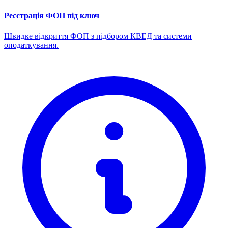
Реєстрація ФОП під ключ
Швидке відкриття ФОП з підбором КВЕД та системи
оподаткування.